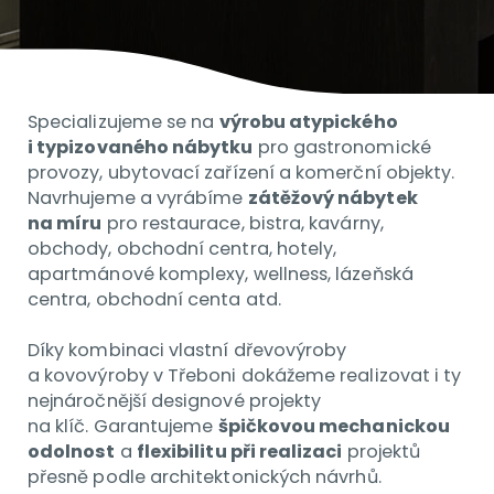
Specializujeme se na
výrobu atypického
i typizovaného nábytku
pro gastronomické
provozy, ubytovací zařízení a komerční objekty.
Navrhujeme a vyrábíme
zátěžový nábytek
na míru
pro restaurace, bistra, kavárny,
obchody, obchodní centra, hotely,
apartmánové komplexy, wellness, lázeňská
centra, obchodní centa atd.
Díky kombinaci vlastní dřevovýroby
a kovovýroby v Třeboni dokážeme realizovat i ty
nejnáročnější designové projekty
na klíč. Garantujeme
špičkovou mechanickou
odolnost
a
flexibilitu při realizaci
projektů
přesně podle architektonických návrhů.