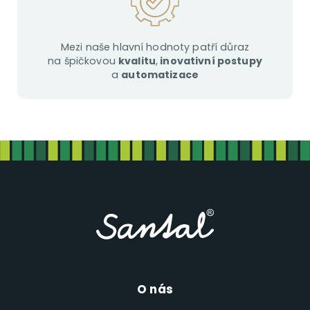
Mezi naše hlavní hodnoty patří důraz
na špičkovou
kvalitu
,
inovativní postupy
a
automatizace
O nás