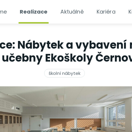
áme
Realizace
Aktuálně
Kariéra
K
ace: Nábytek a vybavení 
 učebny Ekoškoly Černo
školní nábytek