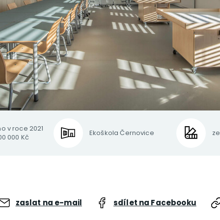
no v roce 2021
Ekoškola Černovice
ze
00 000 Kč
zaslat na e-mail
sdílet na Facebooku