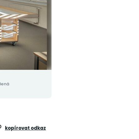
lená
kopírovat odkaz