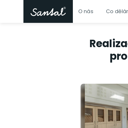
O nás
Co děl
Realiz
pro