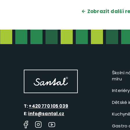
Zobrazit další r
Školní n
míru
Interiér
Dětské i
T:
+420 770 105 039
E:
info@santal.cz
Kuchyně 
Gastro a