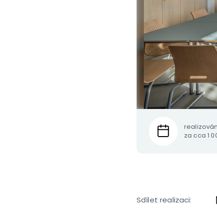
realizová
za cca 1 0
Sdílet realizaci: