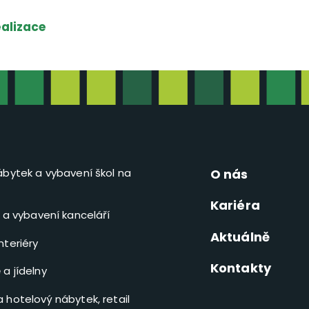
ealizace
ábytek a vybavení škol na
O nás
Kariéra
y a vybavení kanceláří
Aktuálně
nteriéry
Kontakty
a jídelny
 hotelový nábytek, retail